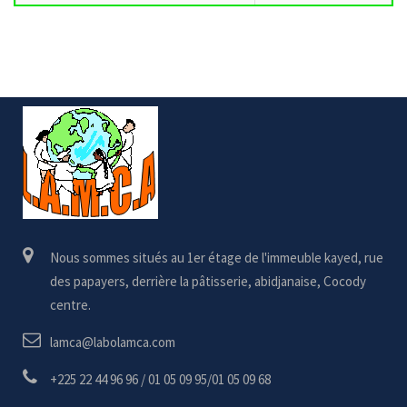
Nous sommes situés au 1er étage de l'immeuble kayed, rue
des papayers, derrière la pâtisserie, abidjanaise, Cocody
centre.
lamca@labolamca.com
+225 22 44 96 96 / 01 05 09 95/01 05 09 68